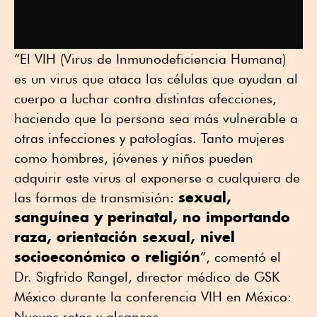
“El VIH (Virus de Inmunodeficiencia Humana)
es un virus que ataca las células que ayudan al
cuerpo a luchar contra distintas afecciones,
haciendo que la persona sea más vulnerable a
otras infecciones y patologías. Tanto mujeres
como hombres, jóvenes y niños pueden
adquirir este virus al exponerse a cualquiera de
sexual,
las formas de transmisión:
sanguínea y perinatal, no importando
raza, orientación sexual, nivel
socioeconómico o religión
”, comentó el
Dr. Sigfrido Rangel, director médico de GSK
México durante la conferencia VIH en México:
Nuevos retos y alcances.