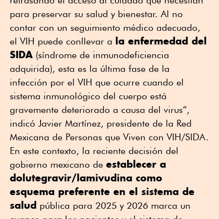
para preservar su salud y bienestar. Al no
contar con un seguimiento médico adecuado,
la enfermedad del
el VIH puede conllevar a
SIDA
(síndrome de inmunodeficiencia
adquirida), esta es la última fase de la
infección por el VIH que ocurre cuando el
sistema inmunológico del cuerpo está
gravemente deteriorado a causa del virus”,
indicó Javier Martínez, presidente de la Red
Mexicana de Personas que Viven con VIH/SIDA.
En este contexto, la reciente decisión del
establecer a
gobierno mexicano de
dolutegravir/lamivudina como
esquema preferente en el sistema de
salud
pública para 2025 y 2026 marca un
avance para los pacientes y el sistema de