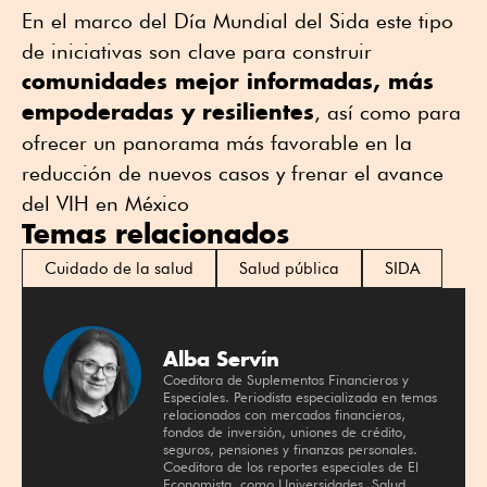
En el marco del Día Mundial del Sida este tipo
de iniciativas son clave para construir
comunidades mejor informadas, más
empoderadas y resilientes
, así como para
ofrecer un panorama más favorable en la
reducción de nuevos casos y frenar el avance
del VIH en México
Temas relacionados
Cuidado de la salud
Salud pública
SIDA
Alba Servín
Coeditora de Suplementos Financieros y
Especiales. Periodista especializada en temas
relacionados con mercados financieros,
fondos de inversión, uniones de crédito,
seguros, pensiones y finanzas personales.
Coeditora de los reportes especiales de El
Economista, como Universidades, Salud,