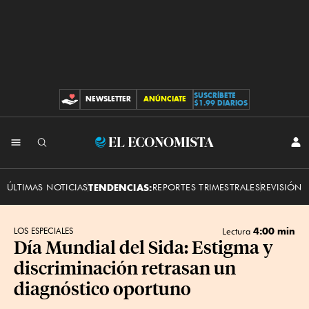
SUSCRÍBETE
NEWSLETTER
ANÚNCIATE
CONTRIBUCIONES
$1.99 DIARIOS
INI
El
SES
Economista
ÚLTIMAS NOTICIAS
TENDENCIAS:
REPORTES TRIMESTRALES
REVISIÓN 
4:00 min
LOS ESPECIALES
Lectura
Día Mundial del Sida: Estigma y
discriminación retrasan un
diagnóstico oportuno