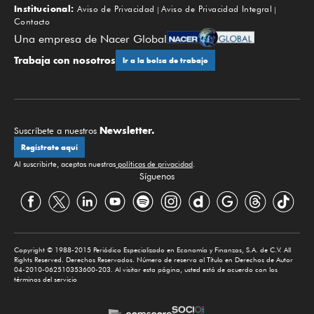
Institucional:
Aviso de Privacidad
Aviso de Privacidad Integral
Contacto
Una empresa de Nacer Global
Trabaja con nosotros
Ir a la bolsa de trabajo
Newsletter.
Suscríbete a nuestros
Regístrate aquí
Al suscribirte, aceptas nuestras
políticas de privacidad
.
Síguenos
Copyright © 1988-2015 Periódico Especializado en Economía y Finanzas, S.A. de C.V. All
Rights Reserved. Derechos Reservados. Número de reserva al Título en Derechos de Autor
04-2010-062510353600-203. Al visitar esta página, usted está de acuerdo con los
términos del servicio