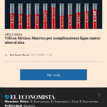
ARTE E IDEAS
VIH en México: Muertes por complicaciones ligan cuatro 
años al alza
Por
Ana Karen García
12/11/2025 - 7:25
Ver más
Nuestros Sitios:
El Economista
El Empresario
Club El Economista
Subir
Publicidad:
Mediakit