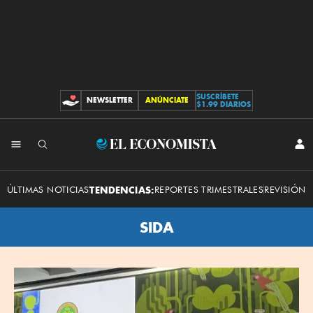
SUSCRÍBETE
NEWSLETTER
ANÚNCIATE
CONTRIBUCIONES
$1.99 DIARIOS
El
INI
SES
Economista
ÚLTIMAS NOTICIAS
TENDENCIAS:
REPORTES TRIMESTRALES
REVISIÓN 
SIDA