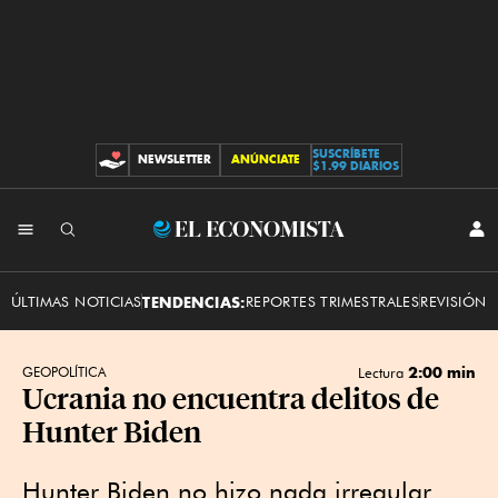
SUSCRÍBETE
NEWSLETTER
ANÚNCIATE
CONTRIBUCIONES
$1.99 DIARIOS
INI
El
SES
Economista
ÚLTIMAS NOTICIAS
TENDENCIAS:
REPORTES TRIMESTRALES
REVISIÓN 
2:00 min
GEOPOLÍTICA
Lectura
Ucrania no encuentra delitos de
Hunter Biden
Hunter Biden no hizo nada irregular