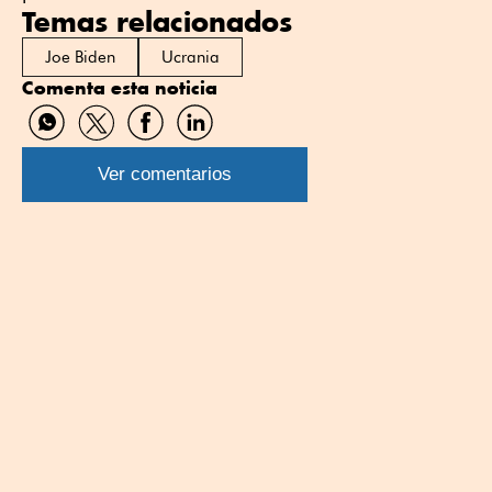
Temas relacionados
Joe Biden
Ucrania
Comenta esta noticia
Compartir
Compartir
Compartir
Compartir
por
por
por
por
WhatsApp
Twitter
Facebook
Linkedin
Ver comentarios