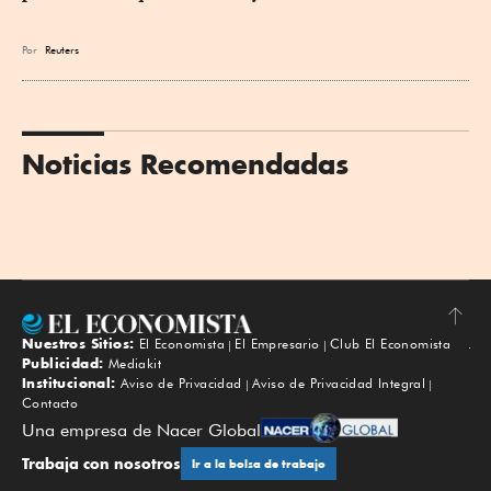
Por
Reuters
Noticias Recomendadas
Nuestros Sitios:
El Economista
El Empresario
Club El Economista
Subir
Publicidad:
Mediakit
Institucional:
Aviso de Privacidad
Aviso de Privacidad Integral
Contacto
Una empresa de Nacer Global
Trabaja con nosotros
Ir a la bolsa de trabajo