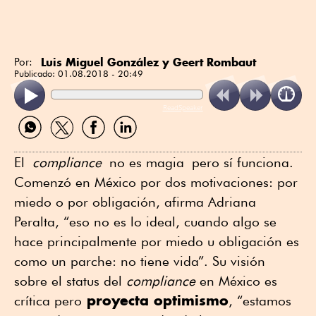
Luis Miguel González y Geert Rombaut
Por:
Publicado:
01.08.2018 - 20:49
ReadSpeaker
Compartir
Compartir
Compartir
Compartir
por
por
por
por
WhatsApp
Twitter
Facebook
Linkedin
El
compliance
no es magia pero sí funciona.
Comenzó en México por dos motivaciones: por
miedo o por obligación, afirma Adriana
Peralta, “eso no es lo ideal, cuando algo se
hace principalmente por miedo u obligación es
como un parche: no tiene vida”. Su visión
sobre el status del
compliance
en México es
proyecta optimismo
crítica pero
, “estamos