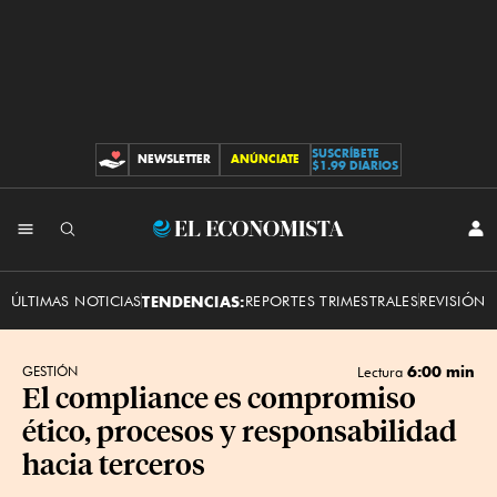
SUSCRÍBETE
NEWSLETTER
ANÚNCIATE
CONTRIBUCIONES
$1.99 DIARIOS
INI
El
SES
Economista
ÚLTIMAS NOTICIAS
TENDENCIAS:
REPORTES TRIMESTRALES
REVISIÓN 
6:00 min
GESTIÓN
Lectura
El compliance es compromiso
ético, procesos y responsabilidad
hacia terceros