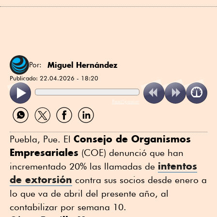
Miguel Hernández
Por:
Publicado:
22.04.2026 - 18:20
ReadSpeaker
Compartir
Compartir
Compartir
Compartir
por
por
por
por
WhatsApp
Twitter
Facebook
Linkedin
Consejo de Organismos
Puebla, Pue. El
Empresariales
(COE) denunció que han
intentos
incrementado 20% las llamadas de
de extorsión
contra sus socios desde enero a
lo que va de abril del presente año, al
contabilizar por semana 10.