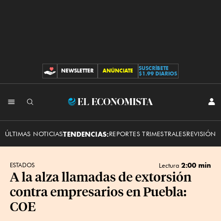
SUSCRÍBETE
NEWSLETTER
ANÚNCIATE
CONTRIBUCIONES
$1.99 DIARIOS
INI
El
SES
Economista
ÚLTIMAS NOTICIAS
TENDENCIAS:
REPORTES TRIMESTRALES
REVISIÓN 
2:00 min
ESTADOS
Lectura
A la alza llamadas de extorsión
contra empresarios en Puebla:
COE