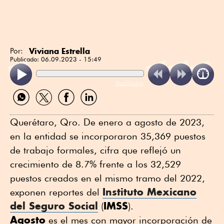
Viviana Estrella
Por:
Publicado:
06.09.2023 - 15:49
ReadSpeaker
Compartir
Compartir
Compartir
Compartir
por
por
por
por
WhatsApp
Twitter
Facebook
Linkedin
Querétaro, Qro. De enero a agosto de 2023,
en la entidad se incorporaron 35,369 puestos
de trabajo formales, cifra que reflejó un
crecimiento de 8.7% frente a los 32,529
puestos creados en el mismo tramo del 2022,
Instituto Mexicano
exponen reportes del
del Seguro Social
IMSS
(
).
Agosto
es el mes con mayor incorporación de