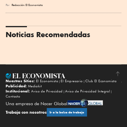
Por
Redacción El Economista
Noticias Recomendadas
Nuestros Sitios:
El Economista
El Empresario
Club El Economista
Subir
Publicidad:
Mediakit
Institucional:
Aviso de Privacidad
Aviso de Privacidad Integral
Contacto
Una empresa de Nacer Global
Trabaja con nosotros
Ir a la bolsa de trabajo