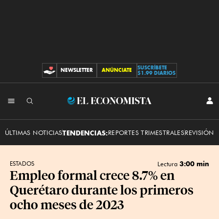
SUSCRÍBETE
NEWSLETTER
ANÚNCIATE
CONTRIBUCIONES
$1.99 DIARIOS
INI
El
SES
Economista
ÚLTIMAS NOTICIAS
TENDENCIAS:
REPORTES TRIMESTRALES
REVISIÓN 
3:00 min
ESTADOS
Lectura
Empleo formal crece 8.7% en
Querétaro durante los primeros
ocho meses de 2023