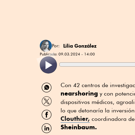
Lilia González
Por:
Publicado:
09.03.2024 - 14:00
Compartir
Con 42 centros de investiga
por
nearshoring
y con potencia
WhatsApp
Compartir
dispositivos médicos, agroali
por
Twitter
lo que detonaría la inversión
Compartir
por
Clouthier,
coordinadora de
Facebook
Compartir
Sheinbaum.
por