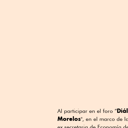
Linkedin
Diá
Al participar en el foro “
Morelos
", en el marco de l
ex secretaria de Economía d