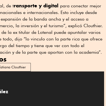
ransporte y digital
al, de t
para conectar mejor
acionales e internacionales. Esto incluye desde
a expansión de la banda ancha y el acceso a
omercio, la inversión y el turismo”, explicó Clouthier.
de la ex titular de Lotenal puede apuntalar varios
 todo, dijo “lo vinculo con la parte rica que ofrece
rgo del tiempo y tiene que ver con todo el
igación y de la parte que aportan con la academia”.
os
Tatiana Clouthier
ález