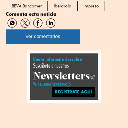
BBVA Bancomer
Iberdrola
Impreso
Comenta esta noticia
Compartir
Compartir
Compartir
Compartir
por
por
por
por
WhatsApp
Twitter
Facebook
Linkedin
Ver comentarios
Únete infórmate descubre
Suscríbete a nuestros
Newsletters
Ve a nuestros Newsletters
REGÍSTRATE AQUÍ