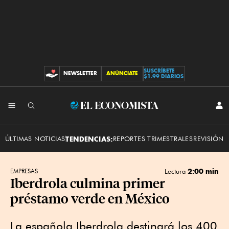
SUSCRÍBETE
NEWSLETTER
ANÚNCIATE
CONTRIBUCIONES
$1.99 DIARIOS
INI
El
SES
Economista
ÚLTIMAS NOTICIAS
TENDENCIAS:
REPORTES TRIMESTRALES
REVISIÓN 
2:00 min
EMPRESAS
Lectura
Iberdrola culmina primer
préstamo verde en México
La española Iberdrola destinará los 400