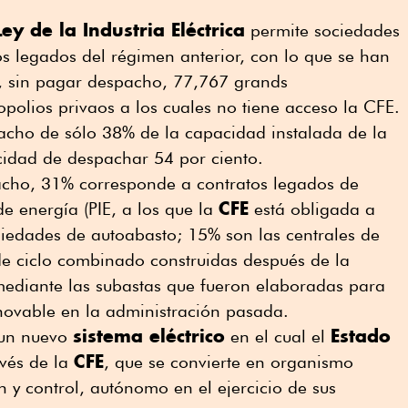
Ley de la Industria Eléctrica
permite sociedades
s legados del régimen anterior, con lo que se han
 sin pagar despacho, 77,767 grands
olios privaos a los cuales no tiene acceso la CFE.
pacho de sólo 38% de la capacidad instalada de la
cidad de despachar 54 por ciento.
pacho, 31% corresponde a contratos legados de
CFE
e energía (PIE, a los que la
está obligada a
ciedades de autoabasto; 15% son las centrales de
 de ciclo combinado construidas después de la
ediante las subastas que fueron elaboradas para
ovable en la administración pasada.
sistema eléctrico
Estado
 un nuevo
en el cual el
CFE
avés de la
, que se convierte en organismo
 y control, autónomo en el ejercicio de sus