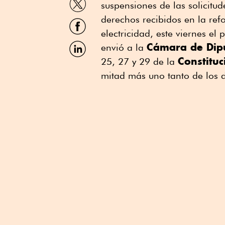
suspensiones de las solicitud
por
Twitter
derechos recibidos en la re
Compartir
por
electricidad, este viernes el
Facebook
Compartir
Cámara de Dip
envió a la
por
Constituc
25, 27 y 29 de la
Linkedin
mitad más uno tanto de los 