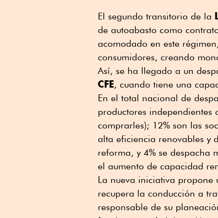
El segundo transitorio de la
de autoabasto como contrato
acomodado en este régimen,
consumidores, creando monop
Así, se ha llegado a un des
CFE
, cuando tiene una capa
En el total nacional de des
productores independientes d
comprarles); 12% son las so
alta eficiencia renovables y
reforma, y 4% se despacha m
el aumento de capacidad ren
La nueva iniciativa propone
recupera la conducción a tr
responsable de su planeación