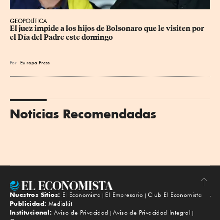
GEOPOLÍTICA
El juez impide a los hijos de Bolsonaro que le visiten por 
el Día del Padre este domingo
Por
Eu
ropa Press
Noticias Recomendadas
Nuestros Sitios:
El Economista
El Empresario
Club El Economista
Subir
Publicidad:
Mediakit
Institucional:
Aviso de Privacidad
Aviso de Privacidad Integral