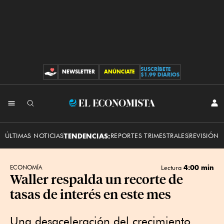
SUSCRÍBETE
NEWSLETTER
ANÚNCIATE
CONTRIBUCIONES
$1.99 DIARIOS
INI
El
SES
Economista
ÚLTIMAS NOTICIAS
TENDENCIAS:
REPORTES TRIMESTRALES
REVISIÓN 
4:00 min
ECONOMÍA
Lectura
Waller respalda un recorte de
tasas de interés en este mes
Una desaceleración del crecimiento