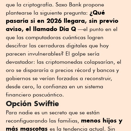
que la criptografía. Saxo Bank propone
¿Qué
plantearse la siguiente pregunta:
pasaría si en 2026 llegara, sin previo
aviso, el llamado Día Q
—el punto en el
que las computadoras cuánticas logren
descifrar las cerraduras digitales que hoy
parecen invulnerables? El golpe sería
devastador: las criptomonedas colapsarían, el
oro se dispararía a precios récord y bancos y
gobiernos se verían forzados a reconstruir,
desde cero, la confianza en un sistema
financiero poscuántico.
Opción Swiftie
Para nadie es un secreto que se están
menos hijos y
reconfiguarando las familias,
más mascotas
es la tendencia actual. Sin