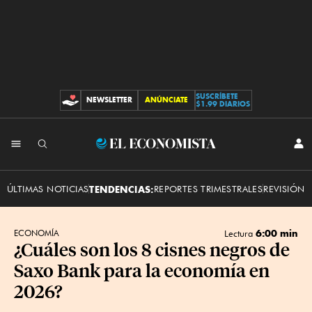
SUSCRÍBETE
NEWSLETTER
ANÚNCIATE
CONTRIBUCIONES
$1.99 DIARIOS
INI
El
SES
Economista
ÚLTIMAS NOTICIAS
TENDENCIAS:
REPORTES TRIMESTRALES
REVISIÓN 
6:00 min
ECONOMÍA
Lectura
¿Cuáles son los 8 cisnes negros de
Saxo Bank para la economía en
2026?