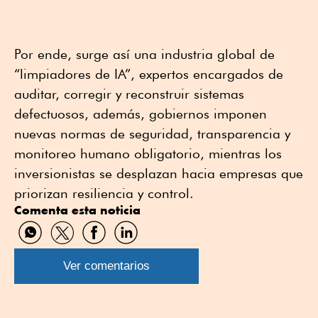
Por ende, surge así una industria global de
“limpiadores de IA”, expertos encargados de
auditar, corregir y reconstruir sistemas
defectuosos, además, gobiernos imponen
nuevas normas de seguridad, transparencia y
monitoreo humano obligatorio, mientras los
inversionistas se desplazan hacia empresas que
priorizan resiliencia y control.
Comenta esta noticia
Compartir
Compartir
Compartir
Compartir
por
por
por
por
WhatsApp
Twitter
Facebook
Linkedin
Ver comentarios