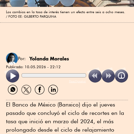
Los cambios en la tasa de interés tienen un efecto entre seis a ocho meses.
FOTO EE: GILBERTO PARQUINA
Yolanda Morales
Por:
Publicado:
10.05.2026 - 22:12
ReadSpeaker
Compartir
Compartir
Compartir
Compartir
por
por
por
por
WhatsApp
Twitter
Facebook
Linkedin
El Banco de México (Banxico) dijo el jueves
pasado que concluyó el ciclo de recortes en la
tasa que inició en marzo del 2024, el más
prolongado desde el ciclo de relajamiento