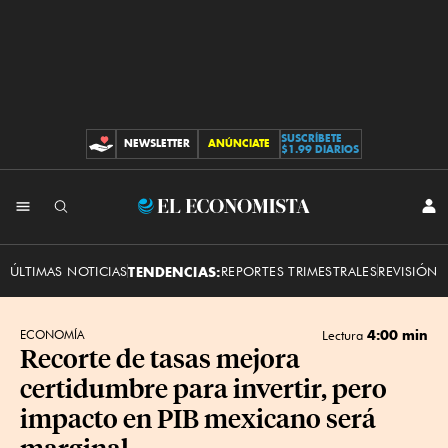
SUSCRÍBETE
NEWSLETTER
ANÚNCIATE
CONTRIBUCIONES
$1.99 DIARIOS
INI
El
SES
Economista
ÚLTIMAS NOTICIAS
TENDENCIAS:
REPORTES TRIMESTRALES
REVISIÓN 
4:00 min
ECONOMÍA
Lectura
Recorte de tasas mejora
certidumbre para invertir, pero
impacto en PIB mexicano será
marginal