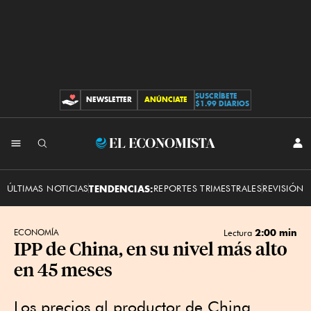
SUSCRÍBETE
NEWSLETTER
ANÚNCIATE
CONTRIBUCIONES
$1.99 DIARIOS
INI
El
SES
Economista
ÚLTIMAS NOTICIAS
TENDENCIAS:
REPORTES TRIMESTRALES
REVISIÓN 
2:00 min
ECONOMÍA
Lectura
IPP de China, en su nivel más alto
en 45 meses
Los precios al productor de China