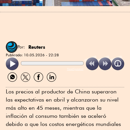
Reuters
Por:
Publicado:
10.05.2026 - 22:28
ReadSpeaker
Compartir
Compartir
Compartir
Compartir
por
por
por
por
WhatsApp
Twitter
Facebook
Linkedin
Los precios al productor de China superaron
las expectativas en abril y alcanzaron su nivel
más alto en 45 meses, mientras que la
inflación al consumo también se aceleró
debido a que los costos energéticos mundiales