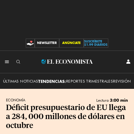
SUSCRÍBETE
NEWSLETTER
ANÚNCIATE
CONTRIBUCIONES
$1.99 DIARIOS
INI
El
SES
Economista
ÚLTIMAS NOTICIAS
TENDENCIAS:
REPORTES TRIMESTRALES
REVISIÓN 
3:00 min
ECONOMÍA
Lectura
Déficit presupuestario de EU llega
a 284, 000 millones de dólares en
octubre