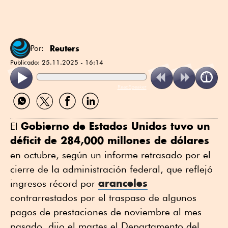
Reuters
Por:
Publicado:
25.11.2025 - 16:14
ReadSpeaker
Compartir
Compartir
Compartir
Compartir
por
por
por
por
WhatsApp
Twitter
Facebook
Linkedin
Gobierno de Estados Unidos tuvo un
El
déficit de 284,000 millones de dólares
en octubre, según un informe retrasado por el
cierre de la administración federal, que reflejó
aranceles
ingresos récord por
contrarrestados por el traspaso de algunos
pagos de prestaciones de noviembre al mes
pasado, dijo el martes el Departamento del