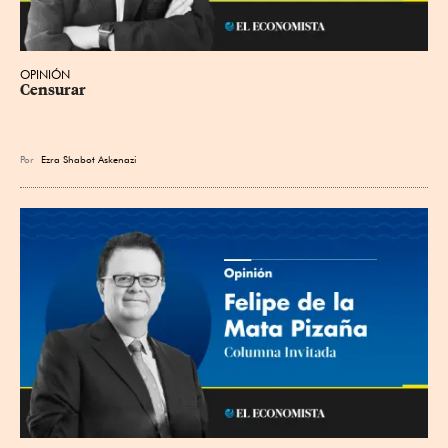
OPINIÓN
Censurar
Por
Ezra Shabot Askenazi