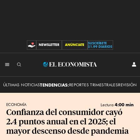
SUSCRÍBETE
NEWSLETTER
ANÚNCIATE
CONTRIBUCIONES
$1.99 DIARIOS
INI
El
SES
Economista
ÚLTIMAS NOTICIAS
TENDENCIAS:
REPORTES TRIMESTRALES
REVISIÓN 
4:00 min
ECONOMÍA
Lectura
Confianza del consumidor cayó
2.4 puntos anual en el 2025; el
mayor descenso desde pandemia