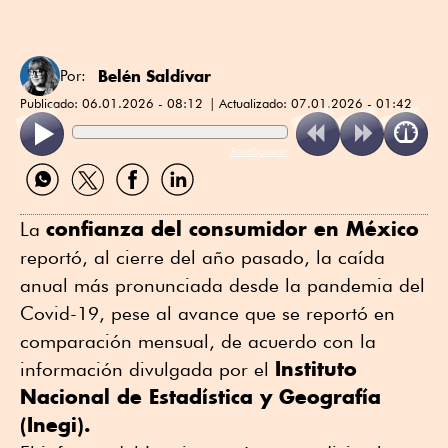
Belén Saldívar
Por:
Publicado:
06.01.2026 - 08:12
Actualizado:
07.01.2026 - 01:42
ReadSpeaker
Compartir
Compartir
Compartir
Compartir
por
por
por
por
WhatsApp
Twitter
Facebook
Linkedin
confianza del consumidor en México
La
reportó, al cierre del año pasado, la caída
anual más pronunciada desde la pandemia del
Covid-19, pese al avance que se reportó en
comparación mensual, de acuerdo con la
Instituto
información divulgada por el
Nacional de Estadística y Geografía
(Inegi).