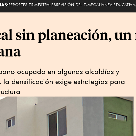
IAS:
REPORTES TRIMESTRALES
REVISIÓN DEL T-MEC
ALIANZA EDUCATIVA
al sin planeación, un 
bana
bano ocupado en algunas alcaldías y
, la densificación exige estrategias para
ructura