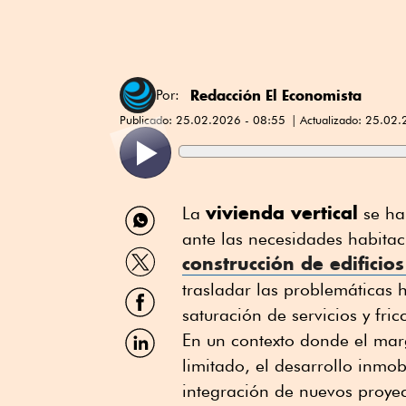
Redacción El Economista
Por:
Publicado:
25.02.2026 - 08:55
Actualizado:
25.02.
Compartir
vivienda vertical
La
se ha 
por
ante las necesidades habita
WhatsApp
Compartir
construcción de edificios
por
Twitter
trasladar las problemáticas h
Compartir
por
saturación de servicios y fric
Facebook
Compartir
En un contexto donde el marg
por
limitado, el desarrollo inmob
Linkedin
integración de nuevos proye