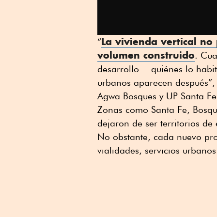
La
vivienda vertical
no 
“
volumen construido
. Cua
desarrollo —quiénes lo hab
urbanos aparecen después”, 
Agwa Bosques y UP Santa Fe
Zonas como Santa Fe, Bosqu
dejaron de ser territorios d
No obstante, cada nuevo pro
vialidades, servicios urbano