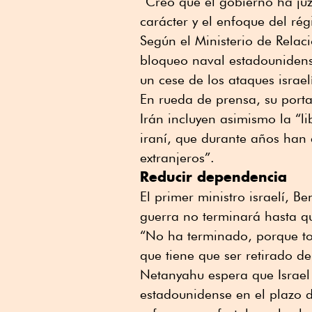
“Creo que el gobierno ha j
carácter y el enfoque del r
Según el Ministerio de Relaci
bloqueo naval estadounidense
un cese de los ataques israe
En rueda de prensa, su port
Irán incluyen asimismo la “li
iraní, que durante años han
extranjeros”.
Reducir dependencia
El primer ministro israelí, 
guerra no terminará hasta qu
“No ha terminado, porque to
que tiene que ser retirado d
Netanyahu espera que Israel
estadounidense en el plazo 