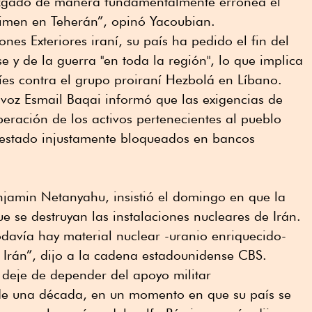
uzgado de manera fundamentalmente errónea el
égimen en Teherán”, opinó Yacoubian.
ones Exteriores iraní, su país ha pedido el fin del
 y de la guerra "en toda la región", lo que implica
líes contra el grupo proiraní Hezbolá en Líbano.
avoz Esmail Baqai informó que las exigencias de
beración de los activos pertenecientes al pueblo
 estado injustamente bloqueados en bancos
Benjamin Netanyahu, insistió el domingo en que la
e se destruyan las instalaciones nucleares de Irán.
davía hay material nuclear -uranio enriquecido-
e Irán”, dijo a la cadena estadounidense CBS.
 deje de depender del apoyo militar
de una ⁠década, en un momento en que su país se