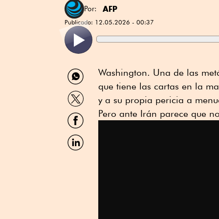
AFP
Por:
Publicado:
12.05.2026 - 00:37
Compartir
Washington. Una de las metá
por
que tiene las cartas en la m
WhatsApp
Compartir
y a su propia pericia a menu
por
Twitter
Pero ante Irán parece que n
Compartir
por
Facebook
Compartir
por
Linkedin