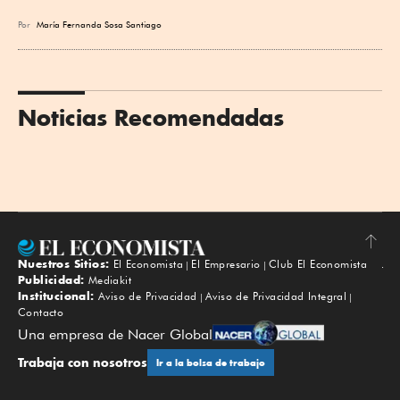
Por
María Fernanda Sosa Santiago
Noticias Recomendadas
Nuestros Sitios:
El Economista
El Empresario
Club El Economista
Subir
Publicidad:
Mediakit
Institucional:
Aviso de Privacidad
Aviso de Privacidad Integral
Contacto
Una empresa de Nacer Global
Trabaja con nosotros
Ir a la bolsa de trabajo