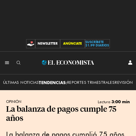
SUSCRÍBETE
NEWSLETTER
ANÚNCIATE
CONTRIBUCIONES
$1.99 DIARIOS
INI
El
SES
Economista
ÚLTIMAS NOTICIAS
TENDENCIAS:
REPORTES TRIMESTRALES
REVISIÓN 
3:00 min
OPINIÓN
Lectura
La balanza de pagos cumple 75
años
La balanza de pagos cumplió 75 años