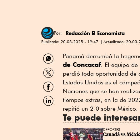
Redacción El Economista
Por:
Publicado:
20.03.2025 - 19:47
Actualizado:
20.03.
Compartir
Panamá derrumbó la hegemo
por
de Concacaf
. El equipo de
WhatsApp
Compartir
perdió toda oportunidad de 
por
Twitter
Estados Unidos es el campeó
Compartir
por
Naciones que se han realiza
Facebook
Compartir
tiempos extras, en la de 20
por
repitió un 2-0 sobre México.
Linkedin
Te puede interesa
DEPORTES
Canadá vs México