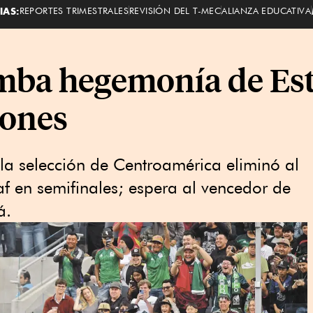
IAS:
REPORTES TRIMESTRALES
REVISIÓN DEL T-MEC
ALIANZA EDUCATIVA
ba hegemonía de Es
iones
la selección de Centroamérica eliminó al
f en semifinales; espera al vencedor de
á.