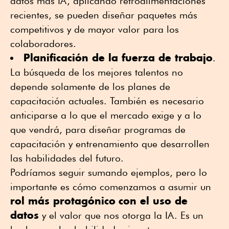
datos más IA, aplicando retroalimentaciones
recientes, se pueden diseñar paquetes más
competitivos y de mayor valor para los
colaboradores.
Planificación de la fuerza de trabajo
.
La búsqueda de los mejores talentos no
depende solamente de los planes de
capacitación actuales. También es necesario
anticiparse a lo que el mercado exige y a lo
que vendrá, para diseñar programas de
capacitación y entrenamiento que desarrollen
las habilidades del futuro.
Podríamos seguir sumando ejemplos, pero lo
importante es cómo comenzamos a asumir un
rol más protagónico
con el uso de
datos
y el valor que nos otorga la IA. Es un