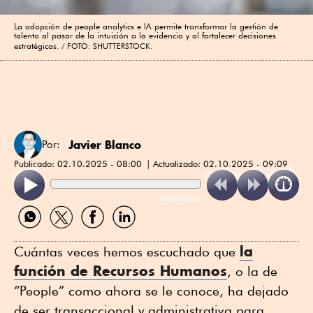
La adopción de people analytics e IA permite transformar la gestión de
talento al pasar de la intuición a la evidencia y al fortalecer decisiones
estratégicas.
FOTO: SHUTTERSTOCK.
Javier Blanco
Por:
Publicado:
02.10.2025 - 08:00
Actualizado:
02.10.2025 - 09:09
ReadSpeaker
Compartir
Compartir
Compartir
Compartir
por
por
por
por
WhatsApp
Twitter
Facebook
Linkedin
la
Cuántas veces hemos escuchado que
función de Recursos Humanos
, o la de
“People” como ahora se le conoce, ha dejado
de ser transaccional y administrativa para