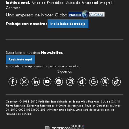
Institucional:
Aviso de Privacidad
Aviso de Privacidad Integral
Contacto
Una empresa de Nacer Global
Trabaja con nosotros
Ir a la bolsa de trabajo
Newsletter.
Suscríbete a nuestros
Regístrate aquí
Al suscribirte, aceptas nuestras
políticas de privacidad
.
Síguenos
Copyright © 1988-2015 Periódico Especializado en Economía y Finanzas, S.A. de C.V. All
Rights Reserved. Derechos Reservados. Número de reserva al Título en Derechos de Autor
04-2010-062510353600-203. Al visitar esta página, usted está de acuerdo con los
términos del servicio