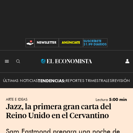
SUSCRÍBETE
NEWSLETTER
ANÚNCIATE
CONTRIBUCIONES
$1.99 DIARIOS
INI
El
SES
Economista
ÚLTIMAS NOTICIAS
TENDENCIAS:
REPORTES TRIMESTRALES
REVISIÓN 
5:00 min
ARTE E IDEAS
Lectura
Jazz, la primera gran carta del
Reino Unido en el Cervantino
Sam Eastmond prepara una noche de