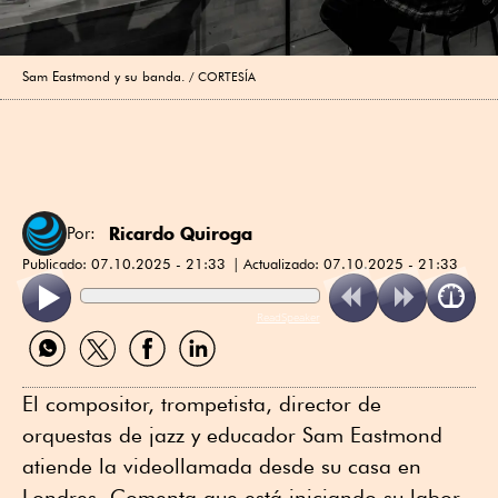
Sam Eastmond y su banda.
CORTESÍA
Ricardo Quiroga
Por:
Publicado:
07.10.2025 - 21:33
Actualizado:
07.10.2025 - 21:33
ReadSpeaker
Compartir
Compartir
Compartir
Compartir
por
por
por
por
WhatsApp
Twitter
Facebook
Linkedin
El compositor, trompetista, director de
orquestas de jazz y educador Sam Eastmond
atiende la videollamada desde su casa en
Londres. Comenta que está iniciando su labor