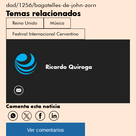
dad/1256/bagatelles-de-john-zorn
Temas relacionados
Reino Unido
Música
Festival Internacional Cervantino
Ricardo Quiroga
Comenta esta noticia
Compartir
Compartir
Compartir
Compartir
por
por
por
por
WhatsApp
Twitter
Facebook
Linkedin
Ver comentarios