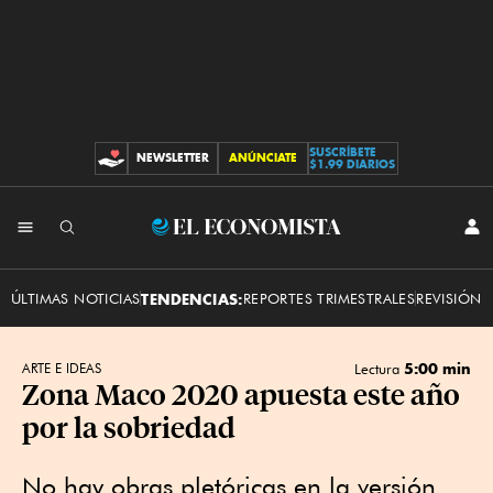
SUSCRÍBETE
NEWSLETTER
ANÚNCIATE
CONTRIBUCIONES
$1.99 DIARIOS
INI
El
SES
Economista
ÚLTIMAS NOTICIAS
TENDENCIAS:
REPORTES TRIMESTRALES
REVISIÓN 
5:00 min
ARTE E IDEAS
Lectura
Zona Maco 2020 apuesta este año
por la sobriedad
No hay obras pletóricas en la versión