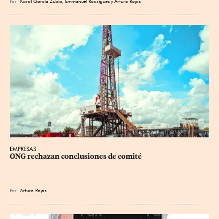
Por
Karol García Zubía
,
Emmanuel Rodríguez
y
Arturo Rojas
EMPRESAS
ONG rechazan conclusiones de comité
Por
Arturo Rojas