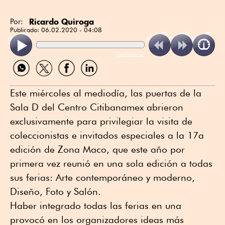
Ricardo Quiroga
Por:
Publicado:
06.02.2020 - 04:08
ReadSpeaker
Compartir
Compartir
Compartir
Compartir
por
por
por
por
WhatsApp
Twitter
Facebook
Linkedin
Este miércoles al mediodía, las puertas de la
Sala D del Centro Citibanamex abrieron
exclusivamente para privilegiar la visita de
coleccionistas e invitados especiales a la 17a
edición de Zona Maco, que este año por
primera vez reunió en una sola edición a todas
sus ferias: Arte contemporáneo y moderno,
Diseño, Foto y Salón.
Haber integrado todas las ferias en una
provocó en los organizadores ideas más