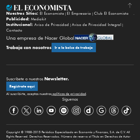
Nuestros Sitios:
El Economista
El Empresario
Club El Economista
Subir
Publicidad:
Mediakit
Institucional:
Aviso de Privacidad
Aviso de Privacidad Integral
Contacto
Una empresa de Nacer Global
Trabaja con nosotros
Ir a la bolsa de trabajo
Newsletter.
Suscríbete a nuestros
Regístrate aquí
Al suscribirte, aceptas nuestras
políticas de privacidad
.
Síguenos
Copyright © 1988-2015 Periódico Especializado en Economía y Finanzas, S.A. de C.V. All
Rights Reserved. Derechos Reservados. Número de reserva al Título en Derechos de Autor