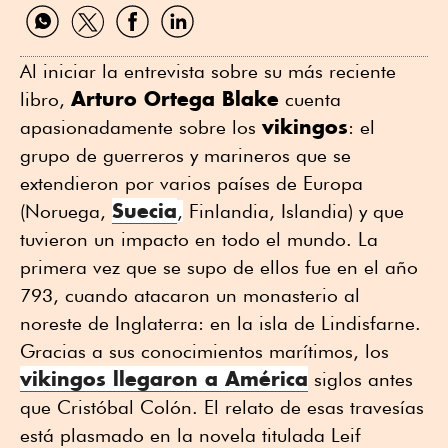
Compartir
Compartir
Compartir
Compartir
por
por
por
por
WhatsApp
Twitter
Facebook
Linkedin
Al iniciar la entrevista sobre su más reciente
Arturo Ortega Blake
libro,
cuenta
vikingos
apasionadamente sobre los
: el
grupo de guerreros y marineros que se
extendieron por varios países de Europa
Suecia
(Noruega,
,
Finlandia, Islandia) y que
tuvieron un impacto en todo el mundo. La
primera vez que se supo de ellos fue en el año
793, cuando atacaron un monasterio al
noreste de Inglaterra: en la isla de Lindisfarne.
Gracias a sus conocimientos marítimos, los
vikingos llegaron a América
siglos antes
que Cristóbal Colón. El relato de esas travesías
está plasmado en la novela titulada Leif