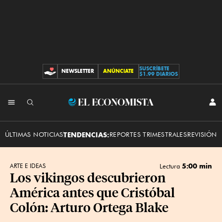
SUSCRÍBETE
NEWSLETTER
ANÚNCIATE
CONTRIBUCIONES
$1.99 DIARIOS
INI
El
SES
Economista
ÚLTIMAS NOTICIAS
TENDENCIAS:
REPORTES TRIMESTRALES
REVISIÓN 
5:00 min
ARTE E IDEAS
Lectura
Los vikingos descubrieron
América antes que Cristóbal
Colón: Arturo Ortega Blake