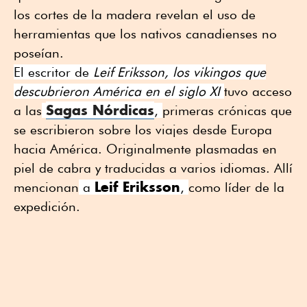
los cortes de la madera revelan el uso de
herramientas que los nativos canadienses no
poseían.
El escritor de
Leif Eriksson, los vikingos que
descubrieron América en el siglo XI
tuvo acceso
Sagas Nórdicas
a las
,
primeras crónicas que
se escribieron sobre los viajes desde Europa
hacia América. Originalmente plasmadas en
piel de cabra y traducidas a varios idiomas. Allí
Leif Eriksson
mencionan
a
,
como líder de la
expedición.