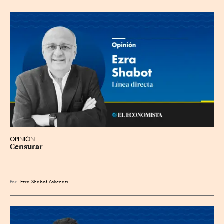
OPINIÓN
Censurar
Por
Ezra Shabot Askenazi