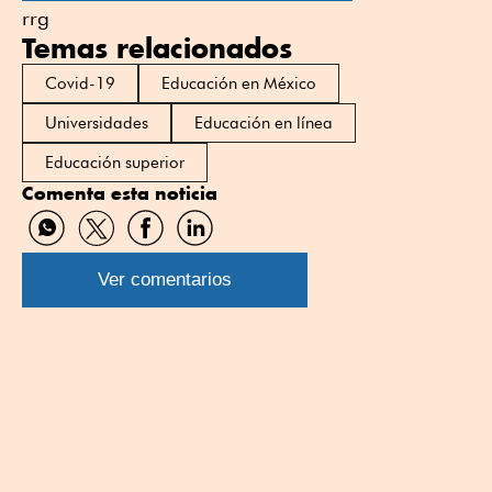
rrg
Temas relacionados
Covid-19
Educación en México
Universidades
Educación en línea
Educación superior
Comenta esta noticia
Compartir
Compartir
Compartir
Compartir
por
por
por
por
WhatsApp
Twitter
Facebook
Linkedin
Ver comentarios