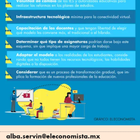
alba.servin@eleconomista.mx