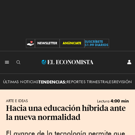
SUSCRÍBETE
NEWSLETTER
ANÚNCIATE
CONTRIBUCIONES
$1.99 DIARIOS
INI
El
SES
Economista
ÚLTIMAS NOTICIAS
TENDENCIAS:
REPORTES TRIMESTRALES
REVISIÓN 
4:00 min
ARTE E IDEAS
Lectura
Hacia una educación híbrida ante
la nueva normalidad
El avance de la tecnología permite que