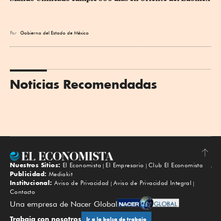
Por
Gobierno del Estado de México
Noticias Recomendadas
Nuestros Sitios:
El Economista
El Empresario
Club El Economista
Subir
Publicidad:
Mediakit
Institucional:
Aviso de Privacidad
Aviso de Privacidad Integral
Contacto
Una empresa de Nacer Global
Trabaja con nosotros
Ir a la bolsa de trabajo