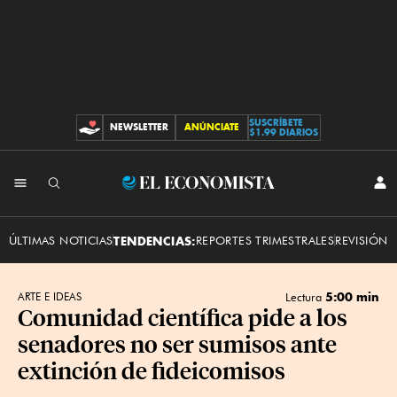
SUSCRÍBETE
NEWSLETTER
ANÚNCIATE
CONTRIBUCIONES
$1.99 DIARIOS
INI
El
SES
Economista
ÚLTIMAS NOTICIAS
TENDENCIAS:
REPORTES TRIMESTRALES
REVISIÓN 
5:00 min
ARTE E IDEAS
Lectura
Comunidad científica pide a los
senadores no ser sumisos ante
extinción de fideicomisos