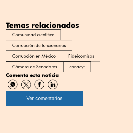
Temas relacionados
Comunidad científica
Corrupción de funcionarios
Corrupción en México
Fideicomisos
Cámara de Senadores
conacyt
Comenta esta noticia
Compartir
Compartir
Compartir
Compartir
por
por
por
por
WhatsApp
Twitter
Facebook
Linkedin
Ver comentarios