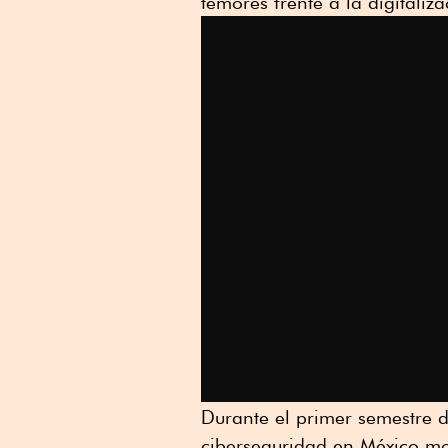
temores frente a la digitaliz
Linkedin
Durante el primer semestre 
ciberseguridad en México mo