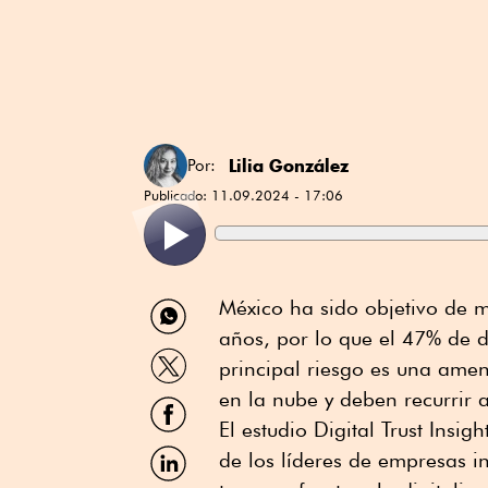
Lilia González
Por:
Publicado:
11.09.2024 - 17:06
Compartir
México ha sido objetivo de m
por
años, por lo que el 47% de d
WhatsApp
Compartir
principal riesgo es una ame
por
Twitter
en la nube y deben recurrir a
Compartir
por
El estudio Digital Trust Insi
Facebook
Compartir
de los líderes de empresas in
por