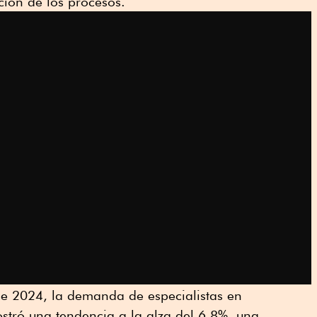
ación de los procesos.
de 2024, la demanda de especialistas en
stró una tendencia a la alza del 6.8%, una