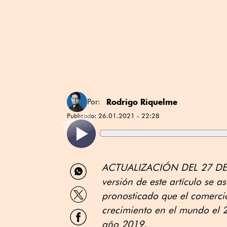
Rodrigo Riquelme
Por:
Publicado:
26.01.2021 - 22:28
Compartir
ACTUALIZACIÓN DEL 27 DE 
por
versión de este artículo se 
WhatsApp
Compartir
pronosticado que el comercio
por
Twitter
crecimiento en el mundo el 2
Compartir
por
año 2019.