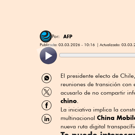
AFP
Por:
Publicado:
03.03.2026 - 10:16
Actualizado:
03.03.
Compartir
El presidente electo de Chile
por
reuniones de transición con 
WhatsApp
Compartir
acusarlo de no compartir in
por
chino
Twitter
.
Compartir
por
La iniciativa implica la cons
Facebook
Compartir
China Mobi
multinacional
por
nueva ruta digital transpacíf
Linkedin
Te puede interesa