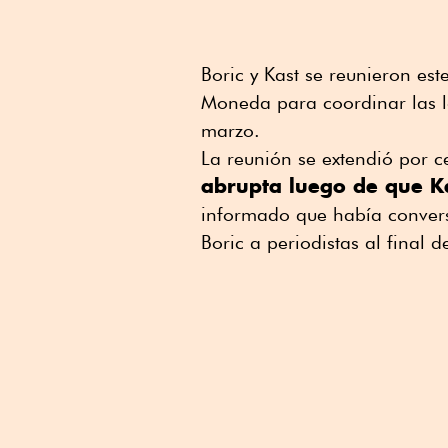
Boric y Kast se reunieron est
Moneda para coordinar las 
marzo.
La reunión se extendió por c
abrupta luego de que Ka
informado que había convers
Boric a periodistas al final d