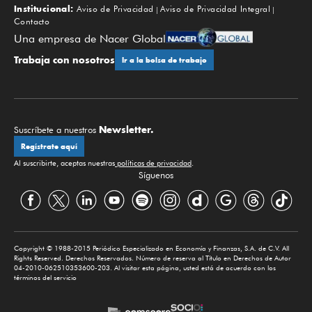
Institucional:
Aviso de Privacidad
Aviso de Privacidad Integral
Contacto
Una empresa de Nacer Global
Trabaja con nosotros
Ir a la bolsa de trabajo
Newsletter.
Suscríbete a nuestros
Regístrate aquí
Al suscribirte, aceptas nuestras
políticas de privacidad
.
Síguenos
Copyright © 1988-2015 Periódico Especializado en Economía y Finanzas, S.A. de C.V. All
Rights Reserved. Derechos Reservados. Número de reserva al Título en Derechos de Autor
04-2010-062510353600-203. Al visitar esta página, usted está de acuerdo con los
términos del servicio