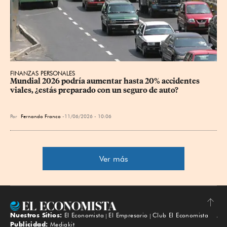
FINANZAS PERSONALES
Mundial 2026 podría aumentar hasta 20% accidentes 
viales, ¿estás preparado con un seguro de auto?
Por
Fernando Franco
11/06/2026 - 10:06
Ver más
Nuestros Sitios:
El Economista
El Empresario
Club El Economista
Subir
Publicidad:
Mediakit