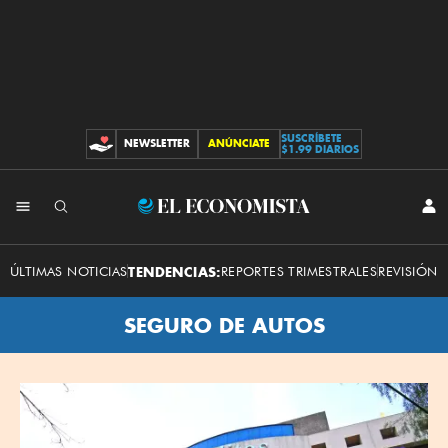
SUSCRÍBETE
NEWSLETTER
ANÚNCIATE
CONTRIBUCIONES
$1.99 DIARIOS
El
INI
SES
Economista
ÚLTIMAS NOTICIAS
TENDENCIAS:
REPORTES TRIMESTRALES
REVISIÓN 
SEGURO DE AUTOS