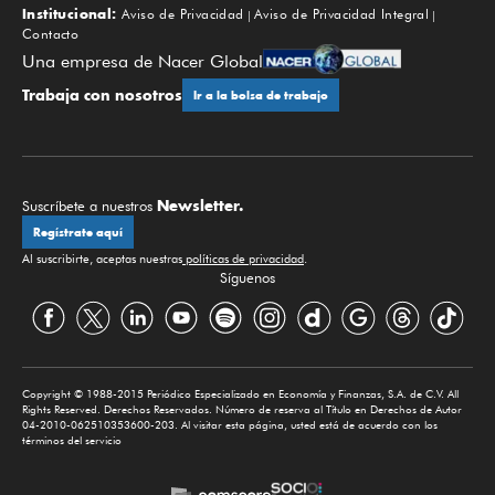
Institucional:
Aviso de Privacidad
Aviso de Privacidad Integral
Contacto
Una empresa de Nacer Global
Trabaja con nosotros
Ir a la bolsa de trabajo
Newsletter.
Suscríbete a nuestros
Regístrate aquí
Al suscribirte, aceptas nuestras
políticas de privacidad
.
Síguenos
Copyright © 1988-2015 Periódico Especializado en Economía y Finanzas, S.A. de C.V. All
Rights Reserved. Derechos Reservados. Número de reserva al Título en Derechos de Autor
04-2010-062510353600-203. Al visitar esta página, usted está de acuerdo con los
términos del servicio