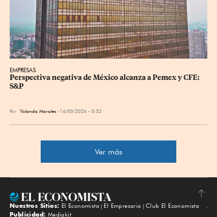
EMPRESAS
Perspectiva negativa de México alcanza a Pemex y CFE: 
S&P
Por
Yolanda Morales
14/05/2026 - 0:52
Ver más
Nuestros Sitios:
El Economista
El Empresario
Club El Economista
Subir
Publicidad:
Mediakit