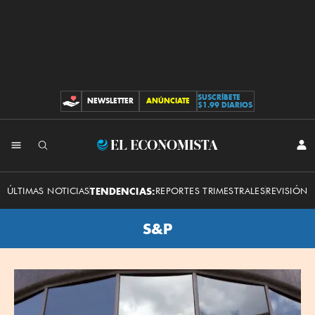
SUSCRÍBETE
NEWSLETTER
ANÚNCIATE
CONTRIBUCIONES
$1.99 DIARIOS
El
INI
SES
Economista
ÚLTIMAS NOTICIAS
TENDENCIAS:
REPORTES TRIMESTRALES
REVISIÓN 
S&P