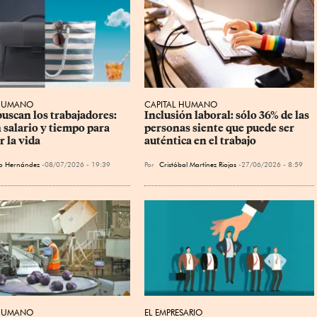
 HUMANO
CAPITAL HUMANO
uscan los trabajadores: 
Inclusión laboral: sólo 36% de las 
 salario y tiempo para 
personas siente que puede ser 
r la vida
auténtica en el trabajo
o Hernández
08/07/2026 - 19:39
Por
Cristóbal Martínez Riojas
27/06/2026 - 8:59
 HUMANO
EL EMPRESARIO