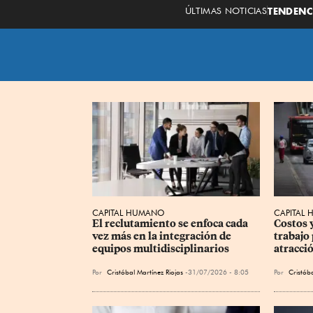
ÚLTIMAS NOTICIAS
TENDENC
CAPITAL HUMANO
CAPITAL
El reclutamiento se enfoca cada 
Costos y
vez más en la integración de 
trabajo 
equipos multidisciplinarios
atracci
Por
Cristóbal Martínez Riojas
31/07/2026 - 8:05
Por
Cristóba