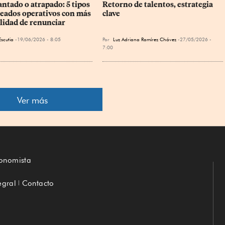
ntado o atrapado: 5 tipos 
Retorno de talentos, estrategia 
eados operativos con más 
clave
lidad de renunciar
scutia
19/06/2026 - 8:05
Por
Luz Adriana Ramírez Chávez
27/05/2026 -
7:00
Ver más
conomista
egral
Contacto