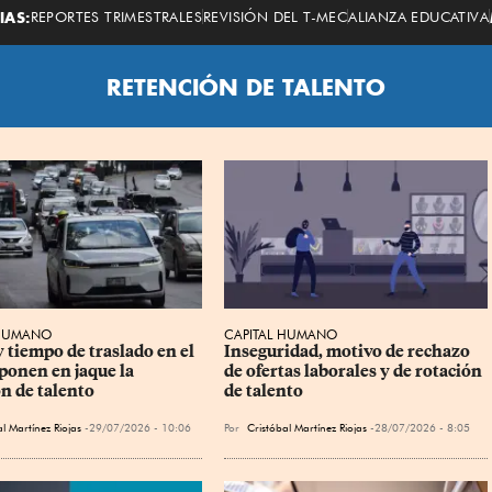
Economista
IAS:
REPORTES TRIMESTRALES
REVISIÓN DEL T-MEC
ALIANZA EDUCATIVA
RETENCIÓN DE TALENTO
 HUMANO
CAPITAL HUMANO
 tiempo de traslado en el 
Inseguridad, motivo de rechazo 
ponen en jaque la 
de ofertas laborales y de rotación 
ón de talento
de talento
l Martínez Riojas
29/07/2026 - 10:06
Por
Cristóbal Martínez Riojas
28/07/2026 - 8:05