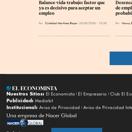
Balance vida-trabajo: factor que 
Desenca
ya es decisivo para aceptar un 
de empl
empleo
probabi
Por
Cristóbal Martínez Riojas
26/06/2026 - 10:30
Por
Nancy E
Nuestros Sitios:
El Economista
El Empresario
Club El E
Publicidad:
Mediakit
Institucional:
Aviso de Privacidad
Aviso de Privacidad Int
Una empresa de Nacer Global