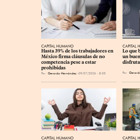
CAPITAL HUMANO
CAPITAL
Hasta 39% de los trabajadores en 
Lo que b
México firma cláusulas de no 
un buen
competencia pese a estar 
disfruta
prohibidas
Por
Gerard
Por
Gerardo Hernández
09/07/2026 - 8:05
CAPITAL HUMANO
CAPITAL