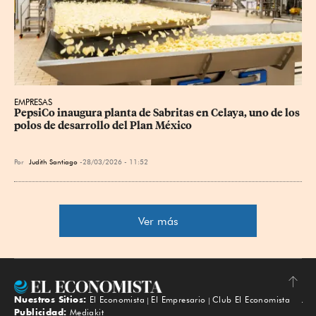
EMPRESAS
PepsiCo inaugura planta de Sabritas en Celaya, uno de los 
polos de desarrollo del Plan México
Por
Judith Santiago
28/03/2026 - 11:52
Ver más
Nuestros Sitios:
El Economista
El Empresario
Club El Economista
Subir
Publicidad:
Mediakit