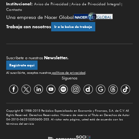
Institucional:
Aviso de Privacidad
Aviso de Privacidad Integral
Contacto
Una empresa de Nacer Global
Trabaja con nosotros
Ir a la bolsa de trabajo
Newsletter.
Suscríbete a nuestros
Regístrate aquí
Al suscribirte, aceptas nuestras
políticas de privacidad
.
Síguenos
Copyright © 1988-2015 Periódico Especializado en Economía y Finanzas, S.A. de C.V. All
Rights Reserved. Derechos Reservados. Número de reserva al Título en Derechos de Autor
04-2010-062510353600-203. Al visitar esta página, usted está de acuerdo con los
términos del servicio