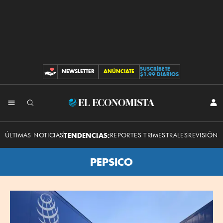
SUSCRÍBETE
NEWSLETTER
ANÚNCIATE
CONTRIBUCIONES
$1.99 DIARIOS
El
INI
SES
Economista
ÚLTIMAS NOTICIAS
TENDENCIAS:
REPORTES TRIMESTRALES
REVISIÓN 
PEPSICO