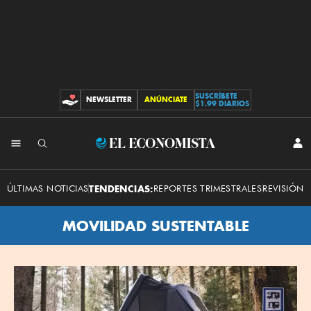
SUSCRÍBETE
NEWSLETTER
ANÚNCIATE
CONTRIBUCIONES
$1.99 DIARIOS
El
INI
SES
Economista
ÚLTIMAS NOTICIAS
TENDENCIAS:
REPORTES TRIMESTRALES
REVISIÓN 
MOVILIDAD SUSTENTABLE