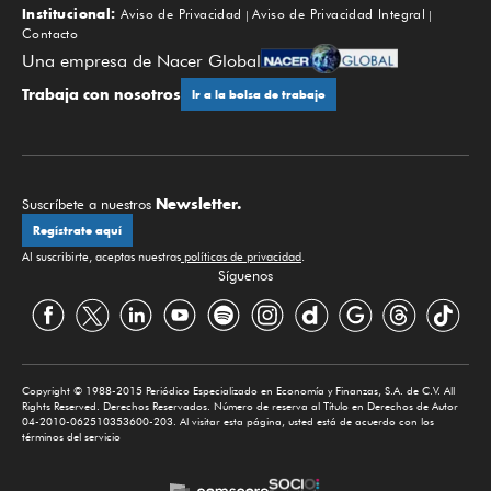
Institucional:
Aviso de Privacidad
Aviso de Privacidad Integral
Contacto
Una empresa de Nacer Global
Trabaja con nosotros
Ir a la bolsa de trabajo
Newsletter.
Suscríbete a nuestros
Regístrate aquí
Al suscribirte, aceptas nuestras
políticas de privacidad
.
Síguenos
Copyright © 1988-2015 Periódico Especializado en Economía y Finanzas, S.A. de C.V. All
Rights Reserved. Derechos Reservados. Número de reserva al Título en Derechos de Autor
04-2010-062510353600-203. Al visitar esta página, usted está de acuerdo con los
términos del servicio