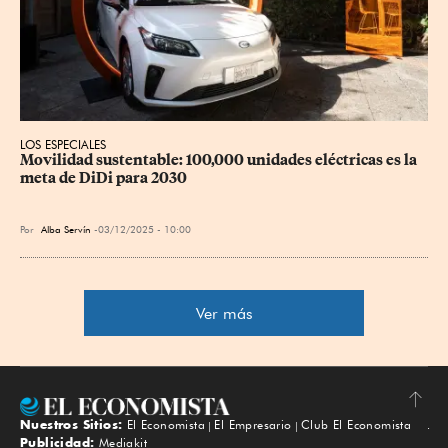
LOS ESPECIALES
Movilidad sustentable: 100,000 unidades eléctricas es la 
meta de DiDi para 2030
Por
Alba Servín
03/12/2025 - 10:00
Ver más
Nuestros Sitios:
El Economista
El Empresario
Club El Economista
Subir
Publicidad:
Mediakit