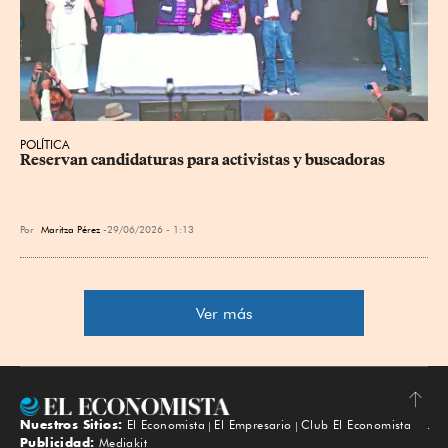
POLÍTICA
Reservan candidaturas para activistas y buscadoras
Por
Maritza Pérez
29/06/2026 - 1:13
Ver más
Nuestros Sitios:
El Economista
El Empresario
Club El Economista
Subir
Publicidad:
Mediakit