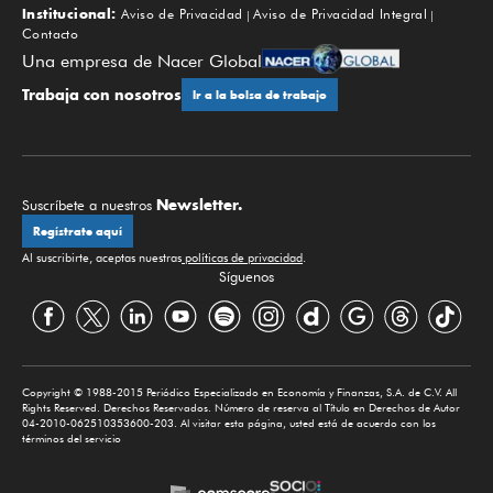
Institucional:
Aviso de Privacidad
Aviso de Privacidad Integral
Contacto
Una empresa de Nacer Global
Trabaja con nosotros
Ir a la bolsa de trabajo
Newsletter.
Suscríbete a nuestros
Regístrate aquí
Al suscribirte, aceptas nuestras
políticas de privacidad
.
Síguenos
Copyright © 1988-2015 Periódico Especializado en Economía y Finanzas, S.A. de C.V. All
Rights Reserved. Derechos Reservados. Número de reserva al Título en Derechos de Autor
04-2010-062510353600-203. Al visitar esta página, usted está de acuerdo con los
términos del servicio