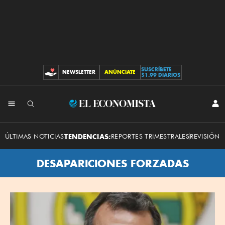
SUSCRÍBETE
NEWSLETTER
ANÚNCIATE
CONTRIBUCIONES
$1.99 DIARIOS
El
INI
SES
Economista
ÚLTIMAS NOTICIAS
TENDENCIAS:
REPORTES TRIMESTRALES
REVISIÓN 
DESAPARICIONES FORZADAS