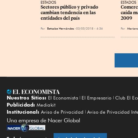
ESTADOS
ESTADOS
Sectores público y privado 
Comerci
cambian tendencia en las 
caída m
entidades del país
2009
Por
Betzabe Hernández
03/05/2018 - 4:36
Por
Mariana
Nuestros Sitios:
El Economista
El Empresario
Club El E
Publicidad:
Mediakit
Institucional:
Aviso de Privacidad
Aviso de Privacidad Int
Una empresa de Nacer Global