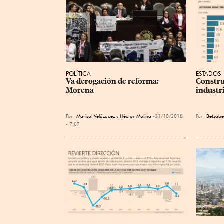
POLÍTICA
ESTADOS
Va derogación de reforma: 
Constru
Morena
industri
Por
Marisol Velázquez y Héctor Molina
31/10/2018
Por
Betzab
- 7:07