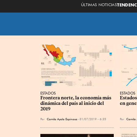
ÚLTIMAS NOTICIAS
TENDENC
ESTADOS
ESTADOS
Frontera norte, la economía más 
Estados
dinámica del país al inicio del 
en gene
2019
Por
Camila Ayala Espinosa
31/07/2019 - 6:35
Por
Camila 