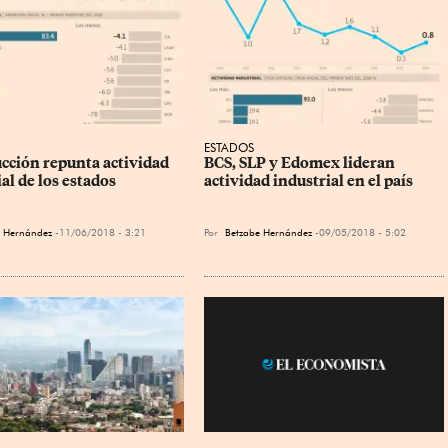
ESTADOS
cción repunta actividad 
BCS, SLP y Edomex lideran 
al de los estados
actividad industrial en el país
e Hernández
11/06/2018 - 3:21
Por
Betzabe Hernández
09/05/2018 - 5:02