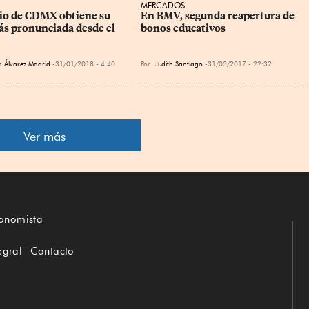
MERCADOS
o de CDMX obtiene su 
En BMV, segunda reapertura de 
ás pronunciada desde el 
bonos educativos
 Álvarez Madrid
31/01/2018 - 4:40
Por
Judith Santiago
31/05/2017 - 22:32
Ver más
conomista
egral
Contacto