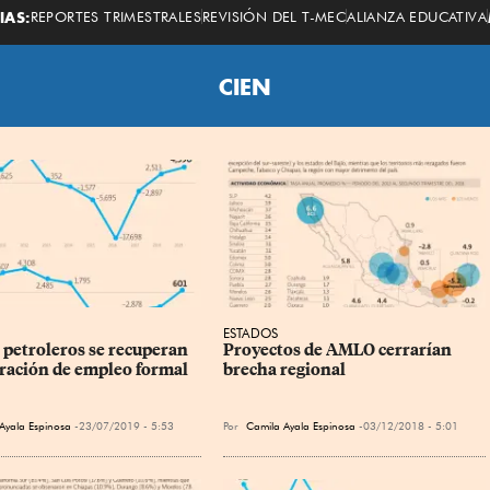
Economista
IAS:
REPORTES TRIMESTRALES
REVISIÓN DEL T-MEC
ALIANZA EDUCATIVA
CIEN
ESTADOS
 petroleros se recuperan 
Proyectos de AMLO cerrarían 
ración de empleo formal
brecha regional
Ayala Espinosa
23/07/2019 - 5:53
Por
Camila Ayala Espinosa
03/12/2018 - 5:01