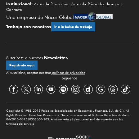
Institucional:
Aviso de Privacidad
Aviso de Privacidad Integral
Contacto
Una empresa de Nacer Global
Trabaja con nosotros
Ir a la bolsa de trabajo
Newsletter.
Suscríbete a nuestros
Regístrate aquí
Al suscribirte, aceptas nuestras
políticas de privacidad
.
Síguenos
Copyright © 1988-2015 Periódico Especializado en Economía y Finanzas, S.A. de C.V. All
Rights Reserved. Derechos Reservados. Número de reserva al Título en Derechos de Autor
04-2010-062510353600-203. Al visitar esta página, usted está de acuerdo con los
términos del servicio