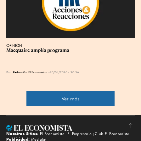
OPINIÓN
Macquaire amplía programa
Por
Redacción El Economista
20/04/2026 - 20:56
Ver más
Nuestros Sitios:
El Economista
El Empresario
Club El Economista
Subir
Publicidad:
Mediakit