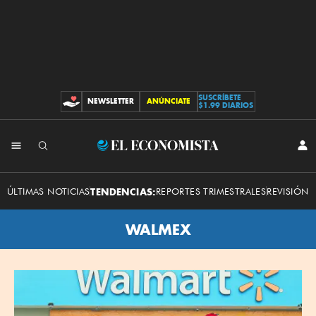
SUSCRÍBETE
NEWSLETTER
ANÚNCIATE
CONTRIBUCIONES
$1.99 DIARIOS
El
INI
SES
Economista
ÚLTIMAS NOTICIAS
TENDENCIAS:
REPORTES TRIMESTRALES
REVISIÓN 
WALMEX