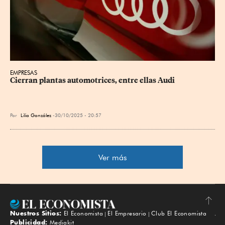
EMPRESAS
Cierran plantas automotrices, entre ellas Audi
Por
Lilia González
30/10/2025 - 20:57
Ver más
Nuestros Sitios:
El Economista
El Empresario
Club El Economista
Subir
Publicidad:
Mediakit