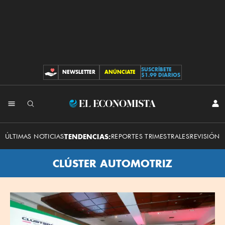
SUSCRÍBETE
NEWSLETTER
ANÚNCIATE
CONTRIBUCIONES
$1.99 DIARIOS
El
INI
SES
Economista
ÚLTIMAS NOTICIAS
TENDENCIAS:
REPORTES TRIMESTRALES
REVISIÓN 
CLÚSTER AUTOMOTRIZ