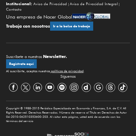
Institucional:
Aviso de Privacidad
Aviso de Privacidad Integral
Contacto
Una empresa de Nacer Global
Trabaja con nosotros
Ir a la bolsa de trabajo
Newsletter.
Suscríbete a nuestros
Regístrate aquí
Al suscribirte, aceptas nuestras
políticas de privacidad
.
Síguenos
Copyright © 1988-2015 Periódico Especializado en Economía y Finanzas, S.A. de C.V. All
Rights Reserved. Derechos Reservados. Número de reserva al Título en Derechos de Autor
04-2010-062510353600-203. Al visitar esta página, usted está de acuerdo con los
términos del servicio