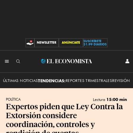
SUSCRÍBETE
NEWSLETTER
ANÚNCIATE
CONTRIBUCIONES
$1.99 DIARIOS
INI
El
SES
Economista
ÚLTIMAS NOTICIAS
TENDENCIAS:
REPORTES TRIMESTRALES
REVISIÓN 
15:00 min
POLÍTICA
Lectura
Expertos piden que Ley Contra la
Extorsión considere
coordinación, controles y
rendición de cuentas