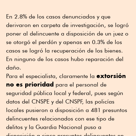
En 2.8% de los casos denunciados y que
derivaron en carpeta de investigación, se logró
poner al delincuente a disposición de un juez o
se otorgó el perdón y apenas en 0.3% de los
casos se logró la recuperación de los bienes.
En ninguno de los casos hubo reparación del
daño.
extorsión
Para el especialista, claramente la
no es prioridad
para el personal de
seguridad pública local y federal, pues según
datos del CNSPE y del CNSPF, las policías
locales pusieron a disposición a 481 presuntos
delincuentes relacionados con ese tipo de
delitos y la Guardia Nacional puso a
disposición a cinco presuntos delincuentes en