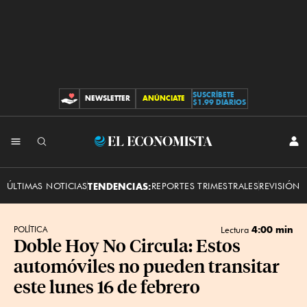
SUSCRÍBETE
NEWSLETTER
ANÚNCIATE
CONTRIBUCIONES
$1.99 DIARIOS
INI
El
SES
Economista
ÚLTIMAS NOTICIAS
TENDENCIAS:
REPORTES TRIMESTRALES
REVISIÓN 
4:00 min
POLÍTICA
Lectura
Doble Hoy No Circula: Estos
automóviles no pueden transitar
este lunes 16 de febrero