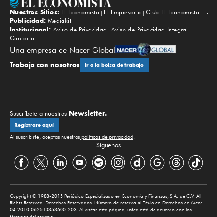
Nuestros Sitios:
El Economista
El Empresario
Club El Economista
Subir
Publicidad:
Mediakit
Institucional:
Aviso de Privacidad
Aviso de Privacidad Integral
Contacto
Una empresa de Nacer Global
Trabaja con nosotros
Ir a la bolsa de trabajo
Newsletter.
Suscríbete a nuestros
Regístrate aquí
Al suscribirte, aceptas nuestras
políticas de privacidad
.
Síguenos
Copyright © 1988-2015 Periódico Especializado en Economía y Finanzas, S.A. de C.V. All
Rights Reserved. Derechos Reservados. Número de reserva al Título en Derechos de Autor
04-2010-062510353600-203. Al visitar esta página, usted está de acuerdo con los
términos del servicio