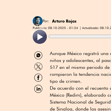
Arturo Rojas
Por:
Publicado:
08.10.2025 - 01:24
Actualizado:
08.10.
Compartir
Aunque México registró una 
por
niños y adolescentes, al pas
WhatsApp
Compartir
517 en el mismo periodo de 
por
Twitter
rompieron la tendencia nacio
Compartir
por
tipo de crimen.
Facebook
Compartir
De acuerdo con el recuento d
por
México (Redim), elaborado co
Linkedin
Sistema Nacional de Segurid
de Sinaloa, donde los asesi