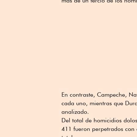
más de un tercio de los homi
En contraste, Campeche, Naya
cada uno, mientras que Dura
analizado.
Del total de homicidios dolo
411 fueron perpetrados con 