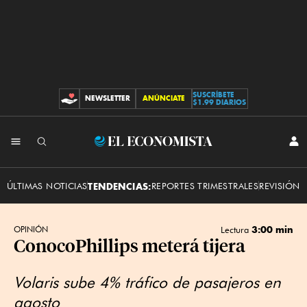
SUSCRÍBETE
NEWSLETTER
ANÚNCIATE
CONTRIBUCIONES
$1.99 DIARIOS
INI
El
SES
Economista
ÚLTIMAS NOTICIAS
TENDENCIAS:
REPORTES TRIMESTRALES
REVISIÓN 
3:00 min
OPINIÓN
Lectura
ConocoPhillips meterá tijera
Volaris sube 4% tráfico de pasajeros en
agosto