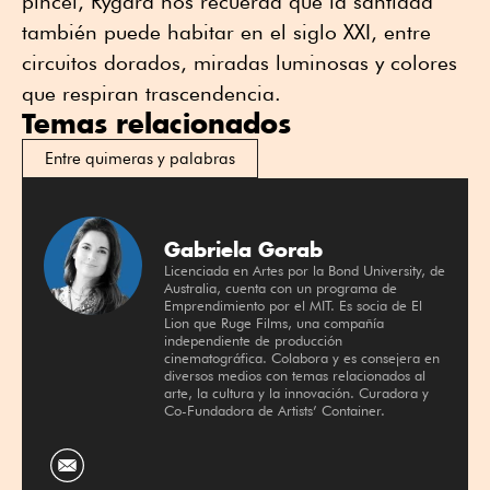
pincel, Rygard nos recuerda que la santidad
también puede habitar en el siglo XXI, entre
circuitos dorados, miradas luminosas y colores
que respiran trascendencia.
Temas relacionados
Entre quimeras y palabras
Gabriela Gorab
Licenciada en Artes por la Bond University, de
Australia, cuenta con un programa de
Emprendimiento por el MIT. Es socia de El
Lion que Ruge Films, una compañía
independiente de producción
cinematográfica. Colabora y es consejera en
diversos medios con temas relacionados al
arte, la cultura y la innovación. Curadora y
Co-Fundadora de Artists’ Container.