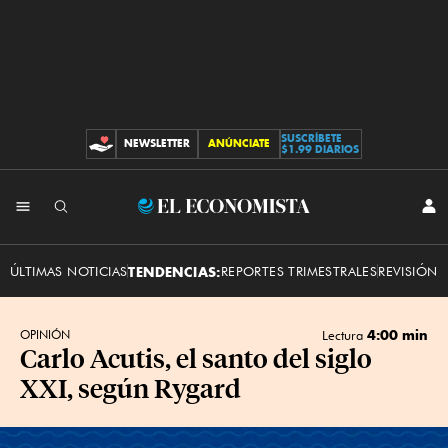
SUSCRÍBETE
NEWSLETTER
ANÚNCIATE
CONTRIBUCIONES
$1.99 DIARIOS
INI
El
SES
Economista
ÚLTIMAS NOTICIAS
TENDENCIAS:
REPORTES TRIMESTRALES
REVISIÓN 
4:00 min
OPINIÓN
Lectura
Carlo Acutis, el santo del siglo
XXI, según Rygard