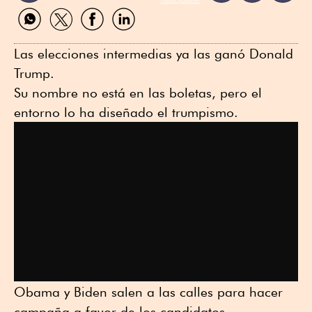
Compartir
Compartir
Compartir
Compartir
por
por
por
por
WhatsApp
Twitter
Facebook
Linkedin
Las elecciones intermedias ya las ganó Donald
Trump.
Su nombre no está en las boletas, pero el
entorno lo ha diseñado el trumpismo.
Obama y Biden salen a las calles para hacer
campaña a favor de los candidatos