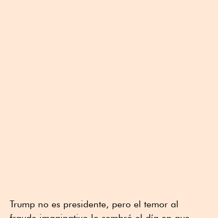
Trump no es presidente, pero el temor al
fraude imaginativo lo sembró el día en que