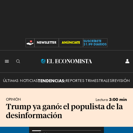
SUSCRÍBETE
NEWSLETTER
ANÚNCIATE
CONTRIBUCIONES
$1.99 DIARIOS
INI
El
SES
Economista
ÚLTIMAS NOTICIAS
TENDENCIAS:
REPORTES TRIMESTRALES
REVISIÓN 
3:00 min
OPINIÓN
Lectura
Trump ya ganó: el populista de la
desinformación