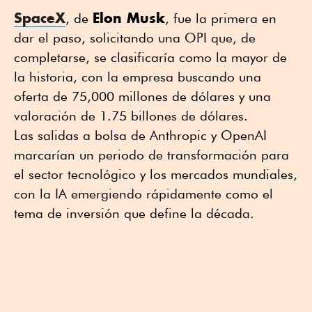
SpaceX
Elon Musk
, de
, fue la primera en
dar el paso, solicitando una OPI que, de
completarse, se clasificaría como la mayor de
la historia, con la empresa buscando una
oferta ⁠de 75,000 millones de dólares y una
⁠valoración de 1.75 billones de dólares.
Las ⁠salidas a bolsa de Anthropic y OpenAI
marcarían un periodo de transformación para
⁠el sector tecnológico y los mercados mundiales,
con la IA emergiendo rápidamente como el
tema de inversión que define la década.