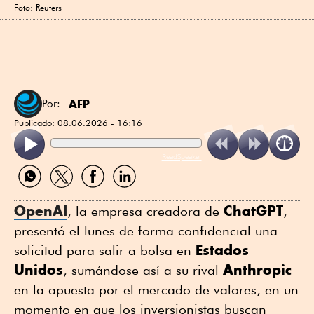
Foto: Reuters
AFP
Por:
Publicado:
08.06.2026 - 16:16
ReadSpeaker
Compartir
Compartir
Compartir
Compartir
por
por
por
por
WhatsApp
Twitter
Facebook
Linkedin
OpenAI
ChatGPT
, la ⁠empresa creadora de
,
presentó el lunes de forma confidencial ⁠una
Estados
solicitud para salir a bolsa en
Unidos
Anthropic
, sumándose así a su rival
en la apuesta por el mercado de valores, en ⁠un
momento en que los inversionistas buscan