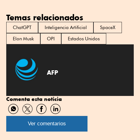
Temas relacionados
ChatGPT
Inteligencia Artificial
SpaceX
Elon Musk
OPI
Estados Unidos
AFP
Comenta esta noticia
Compartir
Compartir
Compartir
Compartir
por
por
por
por
WhatsApp
Twitter
Facebook
Linkedin
Ver comentarios