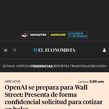
SUSCRÍBETE
NEWSLETTER
ANÚNCIATE
CONTRIBUCIONES
$1.99 DIARIOS
INI
El
SES
Economista
ÚLTIMAS NOTICIAS
TENDENCIAS:
REPORTES TRIMESTRALES
REVISIÓN 
2:00 min
MERCADOS
Lectura
OpenAI se prepara para Wall
Street: Presenta de forma
confidencial solicitud para cotizar
en bolsa