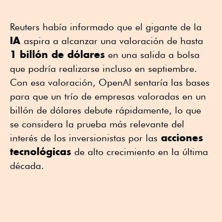
Reuters había informado que el gigante de la
IA
aspira a alcanzar una valoración de hasta
1 billón de dólares
en una salida a bolsa
que podría realizarse incluso en septiembre.
Con esa valoración, OpenAI sentaría las bases
para que un trío de empresas valoradas en un
billón de dólares debute rápidamente, lo que
se considera la prueba más relevante del
acciones
interés de los inversionistas por las
tecnológicas
de alto crecimiento en la última
década.