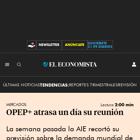
SUSCRÍBETE
NEWSLETTER
ANÚNCIATE
CONTRIBUCIONES
$1.99 DIARIOS
INI
El
SES
Economista
ÚLTIMAS NOTICIAS
TENDENCIAS:
REPORTES TRIMESTRALES
REVISIÓN 
2:00 min
MERCADOS
Lectura
OPEP+ atrasa un día su reunión
La semana pasada la AIE recortó su
previsión sobre la demanda mundial de