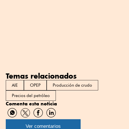
Temas relacionados
AIE
OPEP
Producción de crudo
Precios del petróleo
Comenta esta noticia
Compartir
Compartir
Compartir
Compartir
por
por
por
por
WhatsApp
Twitter
Facebook
Linkedin
Ver comentarios