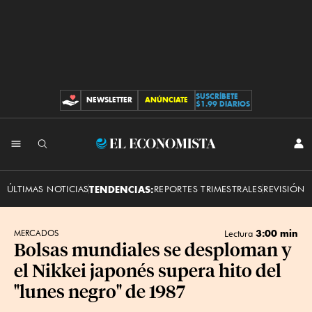
SUSCRÍBETE
NEWSLETTER
ANÚNCIATE
CONTRIBUCIONES
$1.99 DIARIOS
INI
El
SES
Economista
ÚLTIMAS NOTICIAS
TENDENCIAS:
REPORTES TRIMESTRALES
REVISIÓN 
3:00 min
MERCADOS
Lectura
Bolsas mundiales se desploman y
el Nikkei japonés supera hito del
"lunes negro" de 1987