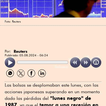
Foto: Reuters
Reuters
Por:
Publicado:
05.08.2024 - 06:24
ReadSpeaker
Compartir
Compartir
Compartir
Compartir
por
por
por
por
WhatsApp
Twitter
Facebook
Linkedin
Las bolsas se desplomaban este lunes, con las
acciones japonesas superando en un momento
"lunes negro" de
dado las pérdidas del
1987
temor a una recesión en
, ya que el