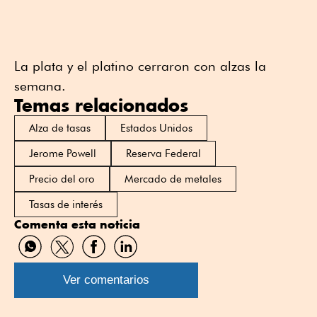
La plata y el platino cerraron con alzas la
semana.
Temas relacionados
Alza de tasas
Estados Unidos
Jerome Powell
Reserva Federal
Precio del oro
Mercado de metales
Tasas de interés
Comenta esta noticia
Compartir
Compartir
Compartir
Compartir
por
por
por
por
WhatsApp
Twitter
Facebook
Linkedin
Ver comentarios