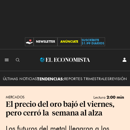
SUSCRÍBETE
NEWSLETTER
ANÚNCIATE
CONTRIBUCIONES
$1.99 DIARIOS
INI
El
SES
Economista
ÚLTIMAS NOTICIAS
TENDENCIAS:
REPORTES TRIMESTRALES
REVISIÓN 
2:00 min
MERCADOS
Lectura
El precio del oro bajó el viernes,
pero cerró la semana al alza
Los futuros del metal llegaron a los