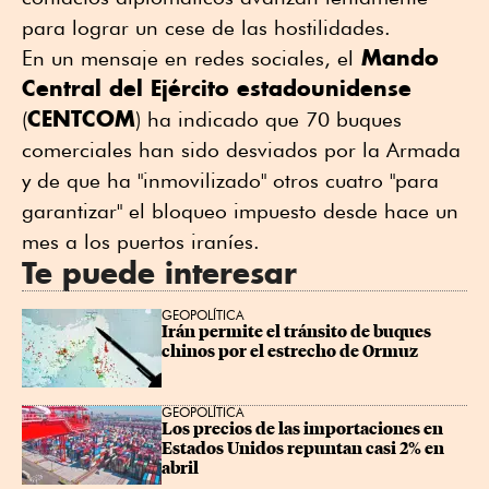
para lograr un cese de las hostilidades.
Mando
En un mensaje en redes sociales, el
Central del Ejército estadounidense
CENTCOM
(
) ha indicado que 70 buques
comerciales han sido desviados por la Armada
y de que ha "inmovilizado" otros cuatro "para
garantizar" el bloqueo impuesto desde hace un
mes a los puertos iraníes.
Te puede interesar
GEOPOLÍTICA
Irán permite el tránsito de buques 
chinos por el estrecho de Ormuz
GEOPOLÍTICA
Los precios de las importaciones en 
Estados Unidos repuntan casi 2% en 
abril