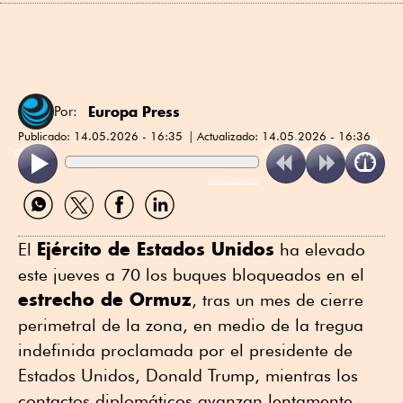
Europa Press
Por:
Publicado:
14.05.2026 - 16:35
Actualizado:
14.05.2026 - 16:36
ReadSpeaker
Compartir
Compartir
Compartir
Compartir
por
por
por
por
WhatsApp
Twitter
Facebook
Linkedin
Ejército de Estados Unidos
El
ha elevado
este jueves a 70 los buques bloqueados en el
estrecho de Ormuz
, tras un mes de cierre
perimetral de la zona, en medio de la tregua
indefinida proclamada por el presidente de
Estados Unidos, Donald Trump, mientras los
contactos diplomáticos avanzan lentamente