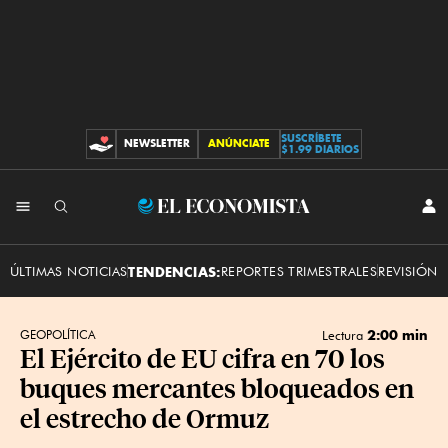
SUSCRÍBETE
NEWSLETTER
ANÚNCIATE
CONTRIBUCIONES
$1.99 DIARIOS
INI
El
SES
Economista
ÚLTIMAS NOTICIAS
TENDENCIAS:
REPORTES TRIMESTRALES
REVISIÓN 
2:00 min
GEOPOLÍTICA
Lectura
El Ejército de EU cifra en 70 los
buques mercantes bloqueados en
el estrecho de Ormuz