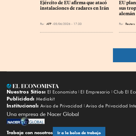
Ejército de EU afirma que atacó 
EU plane
instalaciones de radares en Irán
sus trop
alemán 
Por
AFP
05/06/2026 - 17:33
Por
Reuters
Nuestros Sitios:
El Economista
El Empresario
Club El E
Publicidad:
Mediakit
Institucional:
Aviso de Privacidad
Aviso de Privacidad Int
Una empresa de Nacer Global
Trabaja con nosotros
Ir a la bolsa de trabajo