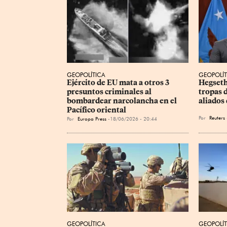
GEOPOLÍTICA
GEOPOLÍT
Ejército de EU mata a otros 3 
Hegseth
presuntos criminales al 
tropas d
bombardear narcolancha en el 
aliados
Pacífico oriental
Por
Reuters
Por
Europa Press
18/06/2026 - 20:44
GEOPOLÍTICA
GEOPOLÍT