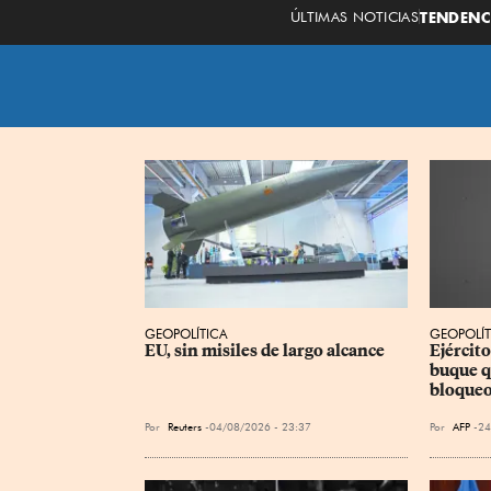
ÚLTIMAS NOTICIAS
TENDENC
GEOPOLÍTICA
GEOPOLÍT
EU, sin misiles de largo alcance
Ejércit
buque q
bloqueo
Por
Reuters
04/08/2026 - 23:37
Por
AFP
24