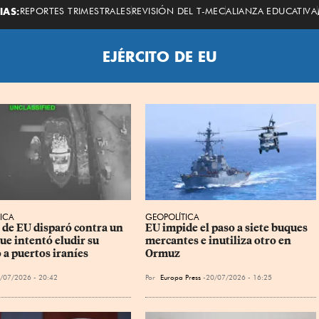
Economista
IAS:
REPORTES TRIMESTRALES
REVISIÓN DEL T-MEC
ALIANZA EDUCATIVA
EJÉRCITO DE EU
ICA
GEOPOLÍTICA
o de EU disparó contra un 
EU impide el paso a siete buques 
ue intentó eludir su 
mercantes e inutiliza otro en 
 a puertos iraníes
Ormuz
/07/2026 - 20:42
Por
Europa Press
20/07/2026 - 16:25