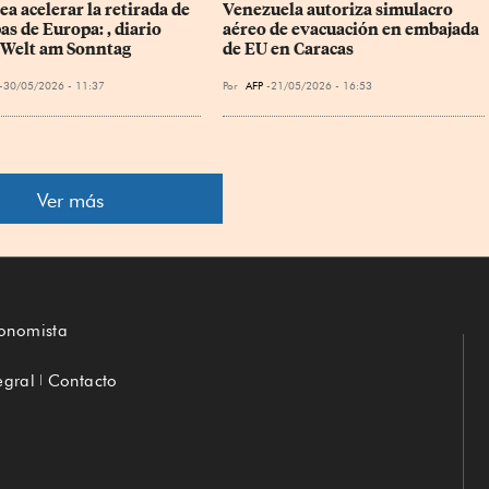
a acelerar la retirada de 
Venezuela autoriza simulacro 
as de Europa: , diario 
aéreo de evacuación en embajada 
Welt am Sonntag
de EU en Caracas
30/05/2026 - 11:37
Por
AFP
21/05/2026 - 16:53
Ver más
conomista
egral
Contacto