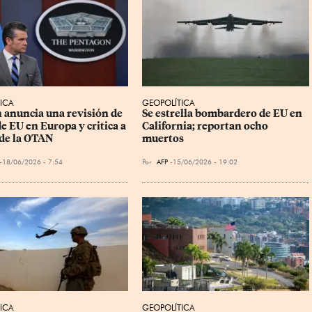
ICA
GEOPOLÍTICA
 anuncia una revisión de 
Se estrella bombardero de EU en 
e EU en Europa y critica a 
California; reportan ocho 
 de la OTAN
muertos
18/06/2026 - 7:54
Por
AFP
15/06/2026 - 19:02
ICA
GEOPOLÍTICA