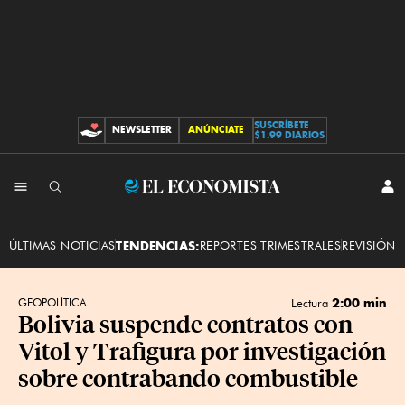
SUSCRÍBETE
NEWSLETTER
ANÚNCIATE
CONTRIBUCIONES
$1.99 DIARIOS
INI
El
SES
Economista
ÚLTIMAS NOTICIAS
TENDENCIAS:
REPORTES TRIMESTRALES
REVISIÓN 
2:00 min
GEOPOLÍTICA
Lectura
Bolivia suspende contratos con
Vitol y Trafigura por investigación
sobre contrabando combustible