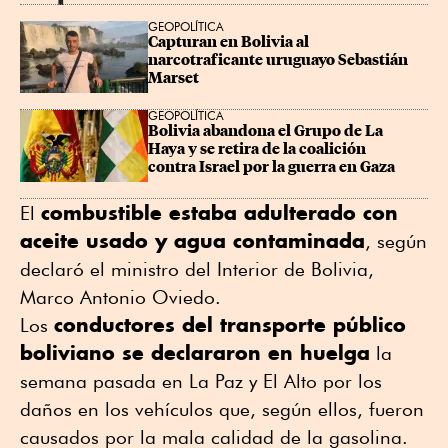
GEOPOLÍTICA
Capturan en Bolivia al 
narcotraficante uruguayo Sebastián 
Marset
GEOPOLÍTICA
Bolivia abandona el Grupo de La 
Haya y se retira de la coalición 
contra Israel por la guerra en Gaza
combustible estaba adulterado con
El
aceite usado y agua contaminada
, según
declaró el ministro del Interior de Bolivia,
Marco Antonio Oviedo.
conductores del transporte público
Los
boliviano se declararon en huelga
la
semana pasada en La Paz y El Alto por los
daños en los vehículos que, según ellos, fueron
causados por la mala calidad ⁠de la gasolina.