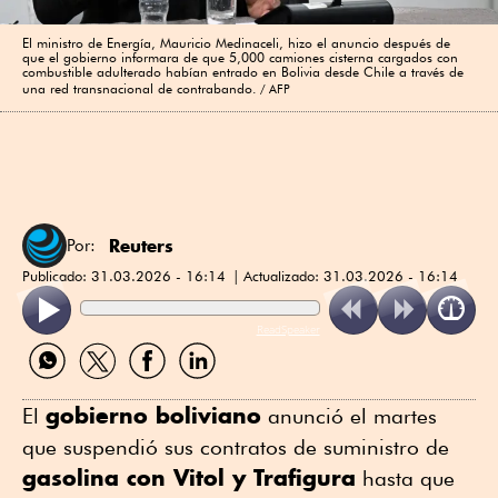
El ministro de Energía, Mauricio Medinaceli, hizo el ​anuncio después de
que el gobierno informara de que 5,000 camiones cisterna cargados ​con
combustible adulterado habían entrado en Bolivia desde Chile a través de
una red transnacional de contrabando.
AFP
Reuters
Por:
Publicado:
31.03.2026 - 16:14
Actualizado:
31.03.2026 - 16:14
ReadSpeaker
Compartir
Compartir
Compartir
Compartir
por
por
por
por
WhatsApp
Twitter
Facebook
Linkedin
gobierno boliviano
El
anunció el martes
que suspendió sus contratos de suministro de
gasolina con Vitol y Trafigura
hasta que