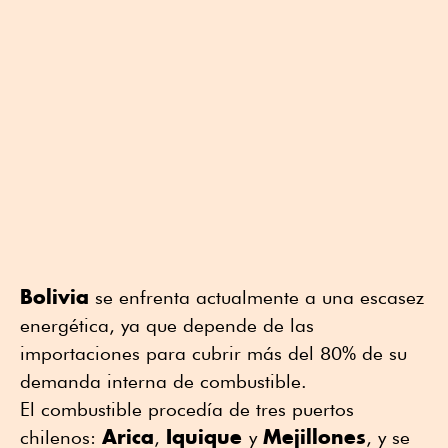
Bolivia
se enfrenta ⁠actualmente a una escasez
⁠energética, ya que depende de las
importaciones para cubrir más del 80% de su
demanda ⁠interna de combustible.
El combustible procedía de tres puertos
Arica
Iquique
Mejillones
chilenos:
,
y
, y se